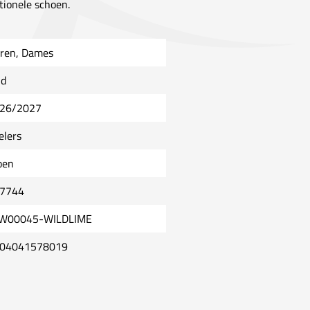
tionele schoen.
ren, Dames
ld
26/2027
elers
oen
7744
W00045-WILDLIME
04041578019