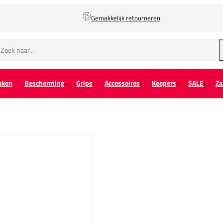
Gemakkelijk retourneren
kken
Bescherming
Grips
Accessoires
Keepers
SALE
Za