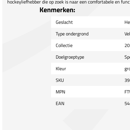
hockeyliefhebber die op zoek is naar een comfortabele en func
Kenmerken:
Geslacht
He
Type ondergrond
Ve
Collectie
20
Doelgroeptype
Sp
Kleur
gr
SKU
39
MPN
FT
EAN
54