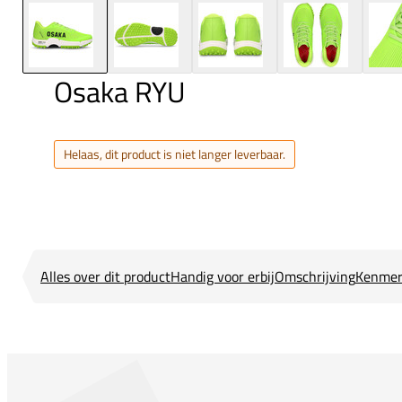
Osaka RYU
Helaas, dit product is niet langer leverbaar.
Alles over dit product
Handig voor erbij
Omschrijving
Kenmer