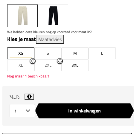
We hebben deze kleuren nog op voorraad voor maat XS!
Kies je maat
Maatadvies
XS
S
M
L
XL
2XL
3XL
Nog maar 1 beschikbaar!
i
In winkelwagen
Aantal