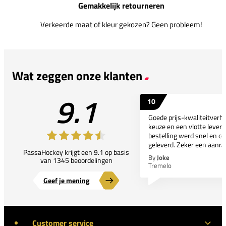
Gemakkelijk retourneren
Verkeerde maat of kleur gekozen? Geen probleem!
Wat zeggen onze klanten
9.1
10
Goede prijs-kwaliteitverho
keuze en een vlotte leveri
bestelling werd snel en co
geleverd. Zeker een aanra
PassaHockey krijgt een 9.1 op basis
By
Joke
van 1345 beoordelingen
Tremelo
Geef je mening
Customer service