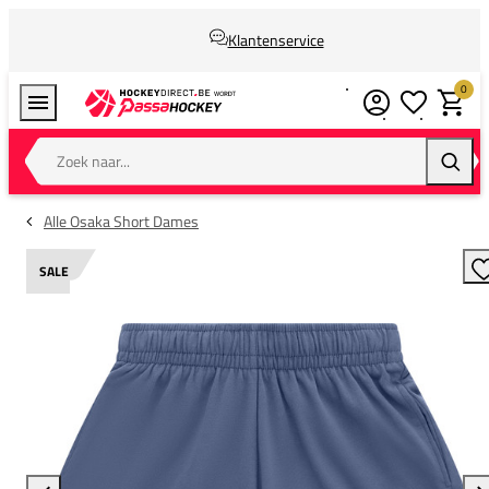
Klantenservice
0
Verlanglijstj
Winkel
Zoek naar...
Zoeke
Alle Osaka Short Dames
SALE
T