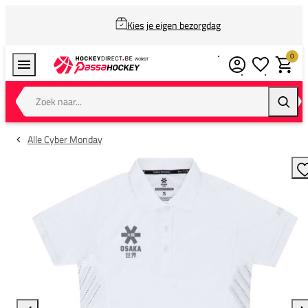
Kies je eigen bezorgdag
0
Verlanglijstj
Winkel
Zoek naar...
Zoeke
Alle Cyber Monday
T