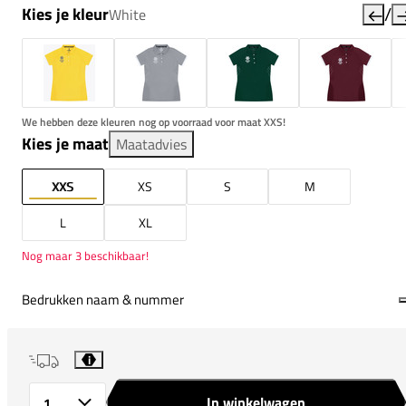
/
Kies je kleur
White
We hebben deze kleuren nog op voorraad voor maat XXS!
Kies je maat
Maatadvies
XXS
XS
S
M
L
XL
Nog maar 3 beschikbaar!
Bedrukken naam & nummer
i
In winkelwagen
Aantal