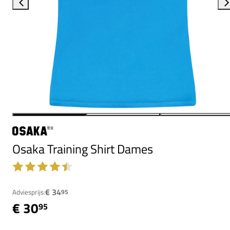
Osaka Training Shirt Dames
€ 34
Adviesprijs:
95
€ 30
95