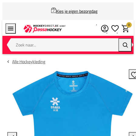
Kies je eigen bezorgdag
0
Verlanglijstj
Winkel
Zoek naar...
Zoeke
Alle Hockeykleding
T