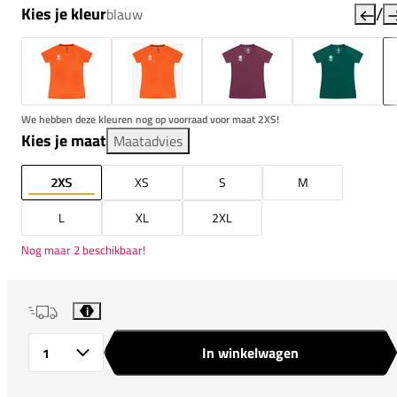
/
Kies je kleur
blauw
We hebben deze kleuren nog op voorraad voor maat 2XS!
Kies je maat
Maatadvies
2XS
XS
S
M
L
XL
2XL
Nog maar 2 beschikbaar!
i
In winkelwagen
Aantal