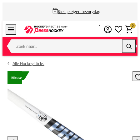
Kies je eigen bezorgdag
0
Verlanglijstj
Winkel
Zoek naar...
Zoeke
Alle Hockeysticks
Nieuw
T