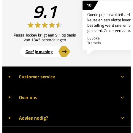
9.1
10
Goede prijs-kwaliteitverho
keuze en een vlotte leveri
bestelling werd snel en co
geleverd. Zeker een aanra
PassaHockey krijgt een 9.1 op basis
By
Joke
van 1345 beoordelingen
Tremelo
Geef je mening
Customer service
Over ons
Advies nodig?