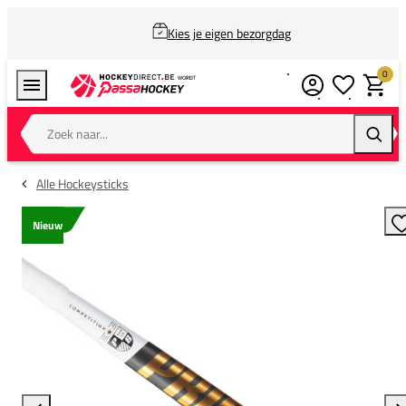
Kies je eigen bezorgdag
0
Verlanglijstj
Winkel
Zoek naar...
Zoeke
Alle Hockeysticks
Nieuw
T