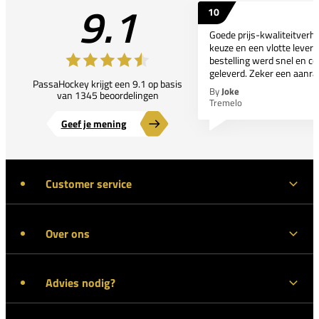
9.1
10
Goede prijs-kwaliteitverho
keuze en een vlotte leveri
bestelling werd snel en co
geleverd. Zeker een aanra
PassaHockey krijgt een 9.1 op basis
By
Joke
van 1345 beoordelingen
Tremelo
Geef je mening
Customer service
Over ons
Advies nodig?