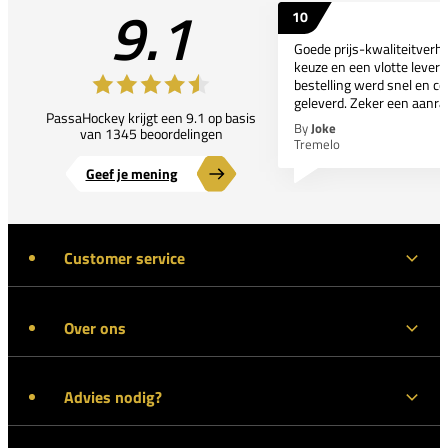
9.1
10
Goede prijs-kwaliteitverho
keuze en een vlotte leveri
bestelling werd snel en co
geleverd. Zeker een aanra
PassaHockey krijgt een 9.1 op basis
By
Joke
van 1345 beoordelingen
Tremelo
Geef je mening
Customer service
Over ons
Advies nodig?