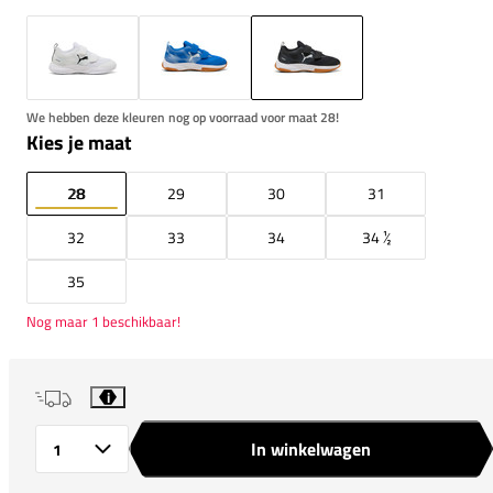
We hebben deze kleuren nog op voorraad voor maat 28!
Kies je maat
28
29
30
31
32
33
34
34 ½
35
Nog maar 1 beschikbaar!
i
In winkelwagen
Aantal