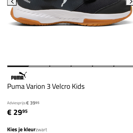
Puma Varion 3 Velcro Kids
€ 39
Adviesprijs:
95
€ 29
95
Kies je kleur
zwart