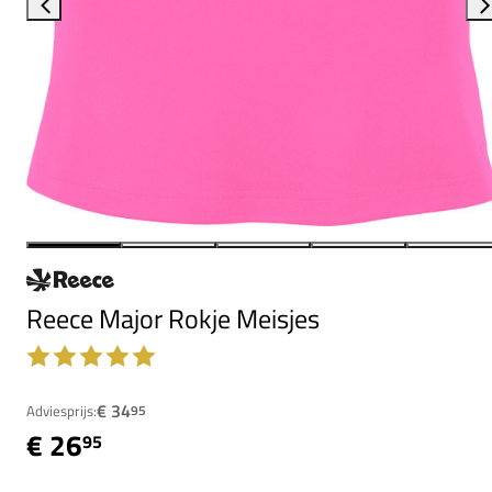
Reece Major Rokje Meisjes
€ 34
Adviesprijs:
95
€ 26
95