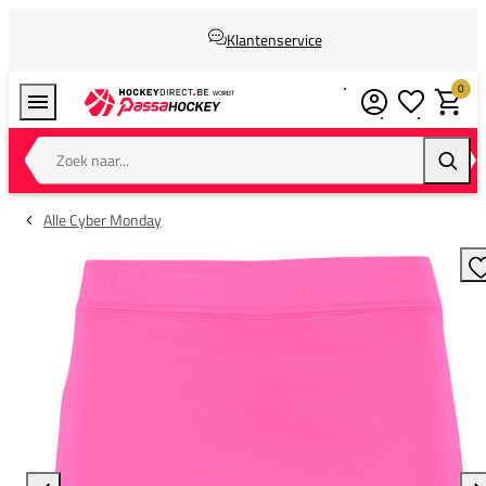
Klantenservice
0
Verlanglijstj
Winkel
Zoek naar...
Zoeke
Alle Cyber Monday
T