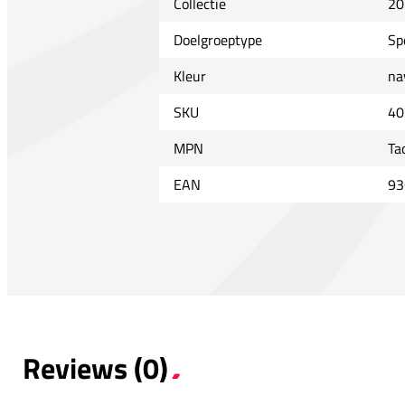
Collectie
20
Doelgroeptype
Sp
Kleur
na
SKU
40
MPN
Ta
EAN
93
Reviews (0)