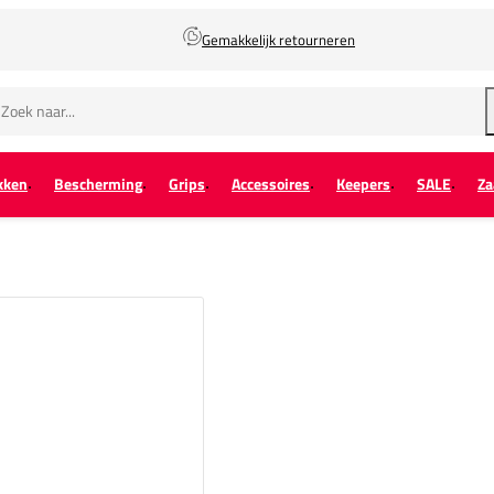
Gemakkelijk retourneren
kken
Bescherming
Grips
Accessoires
Keepers
SALE
Za