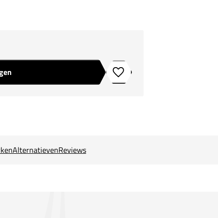
agen
Toevoegen aan verlanglijstje
ken
Alternatieven
Reviews