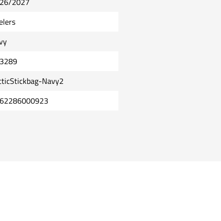
26/2027
elers
vy
3289
cticStickbag-Navy2
62286000923