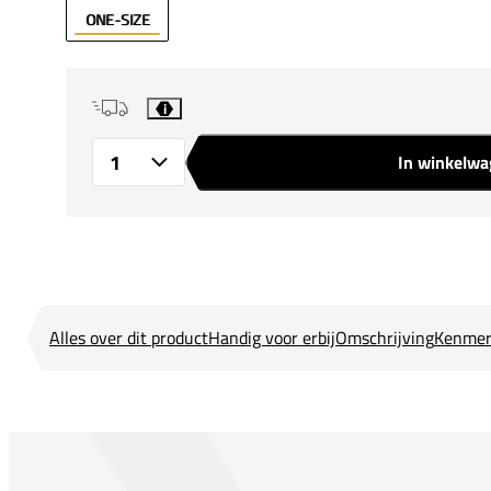
ONE-SIZE
i
In winkelw
Aantal
Alles over dit product
Handig voor erbij
Omschrijving
Kenmer