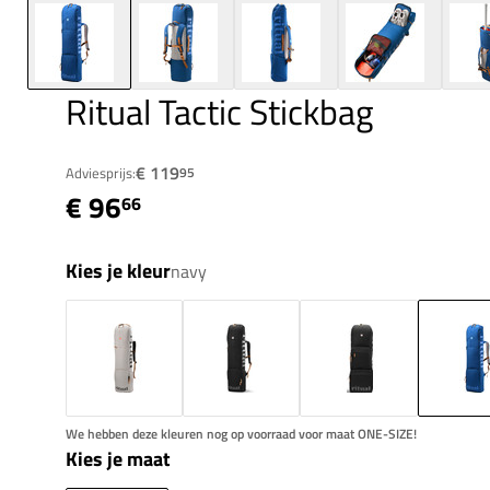
Ritual Tactic Stickbag
€ 119
Adviesprijs:
95
€ 96
66
Kies je kleur
navy
We hebben deze kleuren nog op voorraad voor maat ONE-SIZE!
Kies je maat