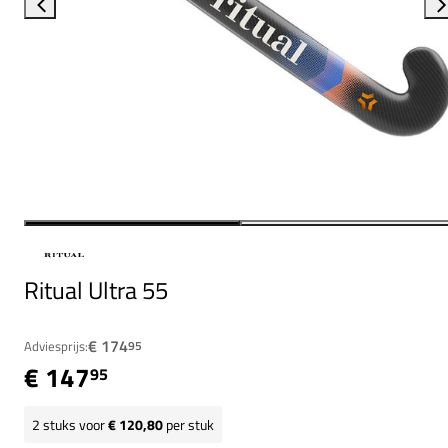
Ritual Ultra 55
€ 174
Adviesprijs:
95
€ 147
95
2
stuks voor
€ 120,80
per stuk