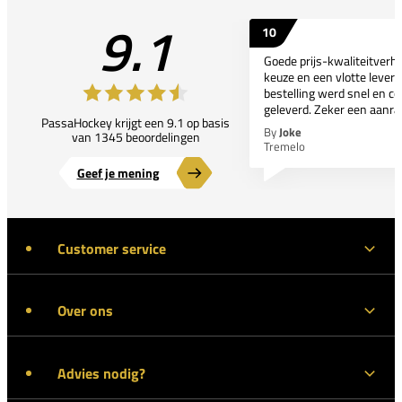
9.1
10
Goede prijs-kwaliteitverho
keuze en een vlotte leveri
bestelling werd snel en co
geleverd. Zeker een aanra
PassaHockey krijgt een 9.1 op basis
By
Joke
van 1345 beoordelingen
Tremelo
Geef je mening
Customer service
Over ons
Advies nodig?