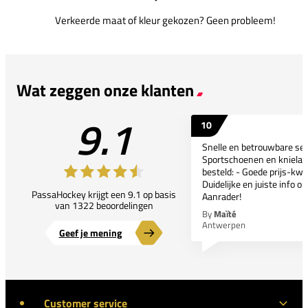
Verkeerde maat of kleur gekozen? Geen probleem!
Wat zeggen onze klanten
9.1
10
Snelle en betrouwbare ser
Sportschoenen en kniela
besteld: - Goede prijs-kwal
Duidelijke en juiste info o
PassaHockey krijgt een 9.1 op basis
Aanrader!
van 1322 beoordelingen
By
Maïté
Antwerpen
Geef je mening
Customer service