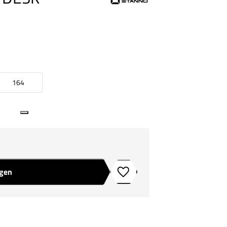
164
agen
Toevoegen aan verlanglijstje