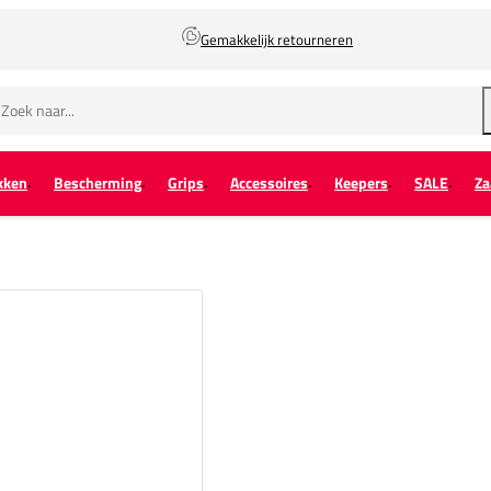
Gemakkelijk retourneren
kken
Bescherming
Grips
Accessoires
Keepers
SALE
Za