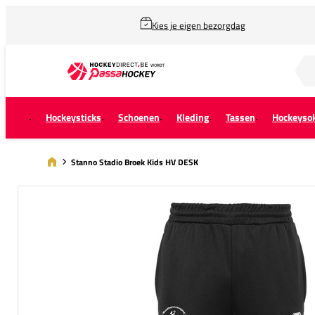
Kies je eigen bezorgdag
Zoek naar...
Hockeysticks
Schoenen
Kleding
Tassen
Hockeyso
Stanno Stadio Broek Kids HV DESK