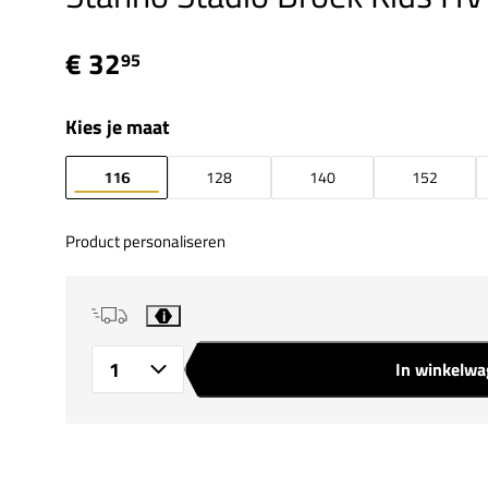
€ 32
95
Kies je maat
116
128
140
152
Product personaliseren
i
In winkelw
Aantal