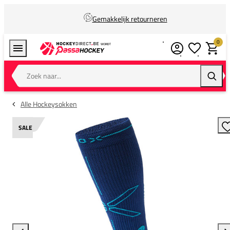
Gemakkelijk retourneren
0
Verlanglijstj
Winkel
Zoek naar...
Zoeke
Alle Hockeysokken
SALE
T