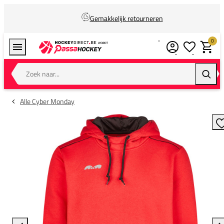
Gemakkelijk retourneren
0
Verlanglijstj
Winkel
Zoek naar...
Zoeke
Alle Cyber Monday
T