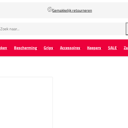
Gemakkelijk retourneren
kken
Bescherming
Grips
Accessoires
Keepers
SALE
Za