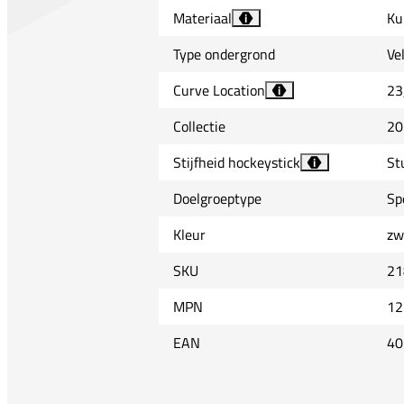
Materiaal
Ku
i
Type ondergrond
Ve
Curve Location
23
i
Collectie
20
Stijfheid hockeystick
St
i
Doelgroeptype
Sp
Kleur
zw
SKU
21
MPN
12
EAN
40