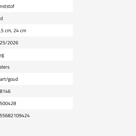
nststof
ld
,5 cm, 24 cm
25/2026
ug
elers
art/goud
8146
500428
55682109424