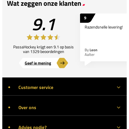
Wat zeggen onze klanten
9.1
9
Razendsnelle levering!
PassaHockey krijgt een 9.1 op basis
By
Leon
van 1329 beoordelingen
Aalter
Geef je mening
Customer service
Over ons
Advies nodig?