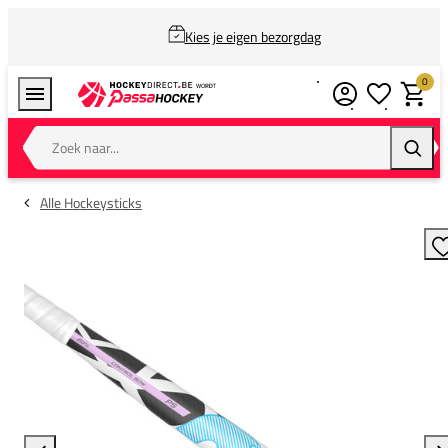
Kies je eigen bezorgdag
0
Verlanglijstj
Winkel
Zoek naar...
Zoeke
Alle Hockeysticks
T