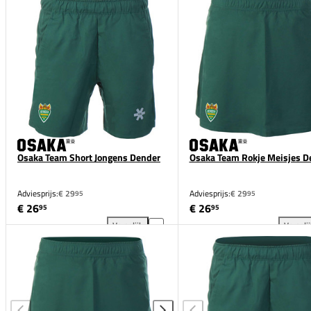
Osaka Team Short Jongens Dender
Osaka Team Rokje Meisjes D
Adviesprijs:
€ 29
Adviesprijs:
€ 29
95
95
€ 26
€ 26
95
95
Vergelijk
Vergeli
Osaka Team Short Jongens Dender toevoegen aan ve
Osa