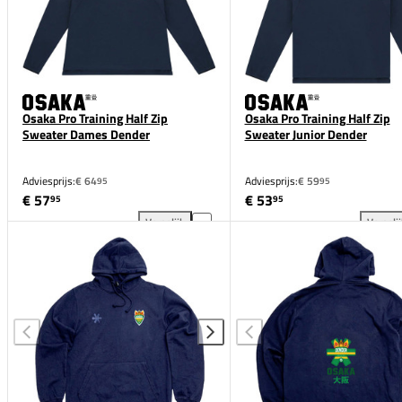
Osaka Pro Training Half Zip
Osaka Pro Training Half Zip
Sweater Dames Dender
Sweater Junior Dender
Adviesprijs:
€ 64
Adviesprijs:
€ 59
95
95
€ 57
€ 53
95
95
Vergelijk
Vergeli
Osaka Pro Training Half Zip Sweater Dames Dender 
Osa