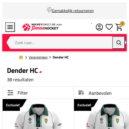
Gemakkelijk retourneren
0
Verlanglijstj
Winkel
Zoek naar...
Zoeke
Verenigingen
Dender HC
Dender HC
38 resultaten
Filter
Exclusief
Exclusief