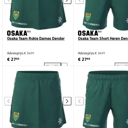
Osaka Team Rokje Dames Dender
Osaka Team Short Heren Den
Adviesprijs:
€ 34
Adviesprijs:
€ 34
95
95
€ 27
€ 27
95
95
Vergelijk
Vergeli
Osaka Team Rokje Dames Dender toevoegen aan ver
Osa