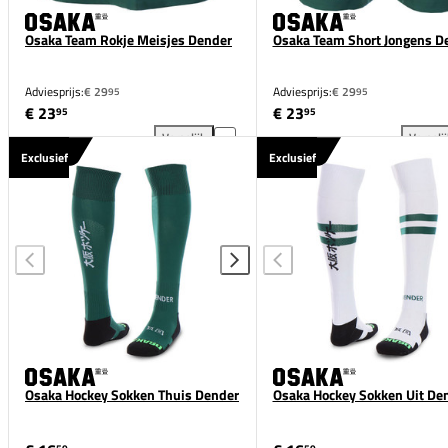
Osaka Team Rokje Meisjes Dender
Osaka Team Short Jongens D
Adviesprijs:
€ 29
Adviesprijs:
€ 29
95
95
€ 23
€ 23
95
95
Vergelijk
Vergeli
Osaka Team Rokje Meisjes Dender toevoegen aan ve
Osa
Exclusief
Exclusief
Osaka Hockey Sokken Thuis Dender
Osaka Hockey Sokken Uit De