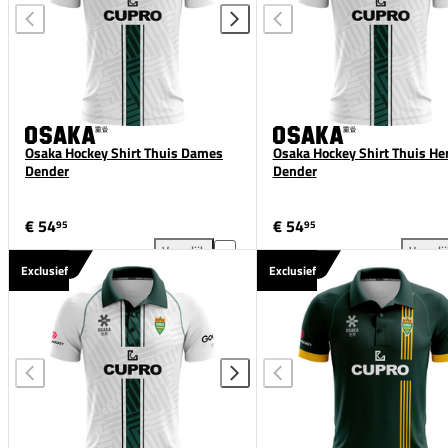
Osaka Hockey Shirt Thuis Dames
Osaka Hockey Shirt Thuis He
Dender
Dender
€ 54
€ 54
95
95
Vergelijk
Vergeli
Osaka Hockey Shirt Thuis Dames Dender toevoegen 
Osa
Exclusief
Exclusief