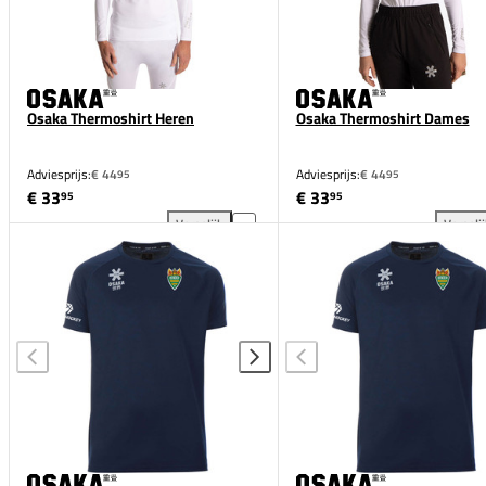
Osaka Thermoshirt Heren
Osaka Thermoshirt Dames
Adviesprijs:
€ 44
Adviesprijs:
€ 44
95
95
€ 33
€ 33
95
95
Vergelijk
Vergeli
Osaka Thermoshirt Heren toevoegen aan vergelijki
Osa