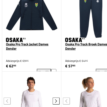
Osaka Pro Track Jacket Dames
Osaka Pro Track Broek Dame
Dender
Dender
Adviesprijs:
€ 69
Adviesprijs:
€ 64
95
95
€ 62
€ 57
95
95
Vergelijk
Vergeli
Osaka Pro Track Jacket Dames Dender toevoegen aan
Osa