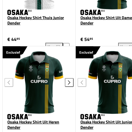
Osaka Hockey Shirt Thuis Junior
Osaka Hockey Shirt Uit Dame
Dender
Dender
€ 44
€ 54
95
95
Vergelijk
Vergeli
Osaka Hockey Shirt Thuis Junior Dender toevoegen 
Osa
Exclusief
Exclusief
Osaka Hockey Shirt Uit Heren
Osaka Hockey Shirt Uit Junio
Dender
Dender