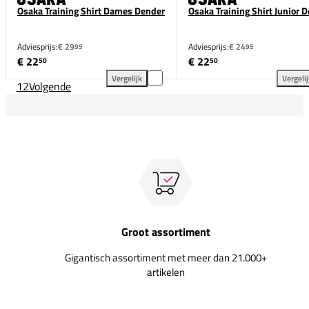
Osaka Training Shirt Dames Dender
Osaka Training Shirt Junior 
Adviesprijs:
€ 29
Adviesprijs:
€ 24
95
95
€ 22
€ 22
50
50
Vergelijk
Vergeli
1
2
Volgende
Osaka Training Shirt Dames Dender toevoegen aan v
Osa
Groot assortiment
Gigantisch assortiment met meer dan 21.000+
artikelen