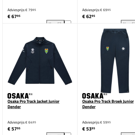
Adviesprijs:
€ 79
Adviesprijs:
€ 69
95
95
€ 67
€ 62
95
95
Vergelijk
Vergeli
Osaka Training Jacket Dender toevoegen aan vergeli
Osa
Osaka Pro Track Jacket Junior
Osaka Pro Track Broek Junior
Dender
Dender
Adviesprijs:
€ 64
Adviesprijs:
€ 59
95
95
€ 57
€ 53
95
95