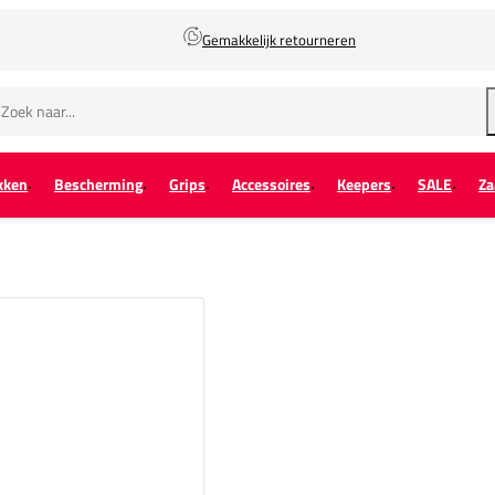
Gemakkelijk retourneren
kken
Bescherming
Grips
Accessoires
Keepers
SALE
Za