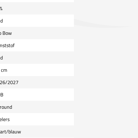
%
ld
o Bow
nststof
ld
 cm
26/2027
DB
lround
elers
art/blauw