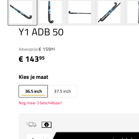
Y1 ADB 50
€ 159
Adviesprijs:
95
€ 143
95
Kies je maat
36.5 inch
37.5 inch
Nog maar 2 beschikbaar!
i