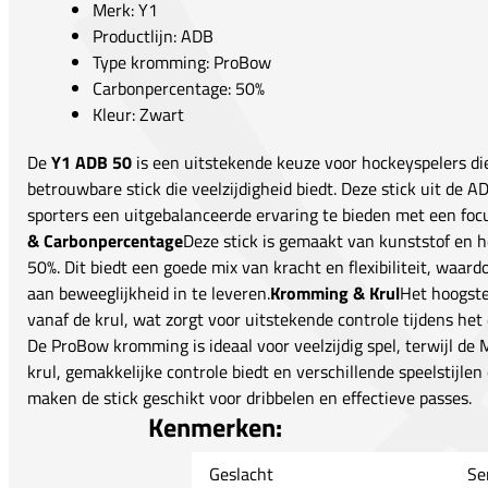
Merk: Y1
Productlijn: ADB
Type kromming: ProBow
Carbonpercentage: 50%
Kleur: Zwart
De
Y1 ADB 50
is een uitstekende keuze voor hockeyspelers die
betrouwbare stick die veelzijdigheid biedt. Deze stick uit de 
sporters een uitgebalanceerde ervaring te bieden met een focu
& Carbonpercentage
Deze stick is gemaakt van kunststof en 
50%. Dit biedt een goede mix van kracht en flexibiliteit, waard
aan beweeglijkheid in te leveren.
Kromming & Krul
Het hoogste
vanaf de krul, wat zorgt voor uitstekende controle tijdens he
De ProBow kromming is ideaal voor veelzijdig spel, terwijl de
krul, gemakkelijke controle biedt en verschillende speelstijl
maken de stick geschikt voor dribbelen en effectieve passes.
Kenmerken:
Geslacht
Se