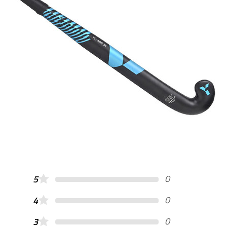
0
5
0
4
0
3