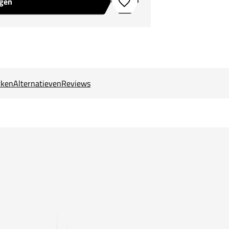
agen
Toevoegen aan verlanglijstje
ken
Alternatieven
Reviews