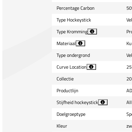
Percentage Carbon
50
Type Hockeystick
Ve
Type Kromming
Pr
i
Materiaal
Ku
i
Type ondergrond
Ve
Curve Location
25
i
Collectie
20
Productlijn
A
Stijfheid hockeystick
Al
i
Doelgroeptype
Sp
Kleur
zw