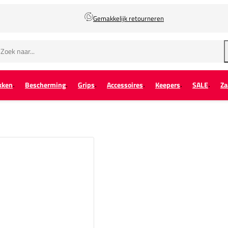
Gemakkelijk retourneren
kken
Bescherming
Grips
Accessoires
Keepers
SALE
Za