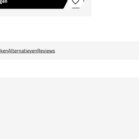
agen
Toevoegen aan verlanglijstje
ken
Alternatieven
Reviews