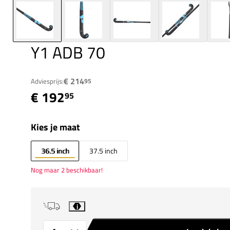
Y1 ADB 70
€ 214
Adviesprijs:
95
€ 192
95
Kies je maat
36.5 inch
37.5 inch
Nog maar 2 beschikbaar!
i