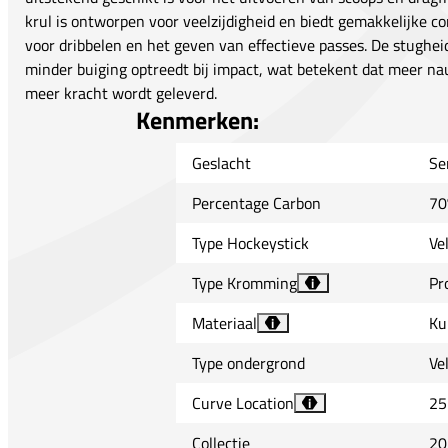
krul is ontworpen voor veelzijdigheid en biedt gemakkelijke con
voor dribbelen en het geven van effectieve passes. De stugheid
minder buiging optreedt bij impact, wat betekent dat meer na
meer kracht wordt geleverd.
Kenmerken:
Geslacht
Se
Percentage Carbon
70
Type Hockeystick
Ve
Type Kromming
Pr
i
Materiaal
Ku
i
Type ondergrond
Ve
Curve Location
25
i
Collectie
20