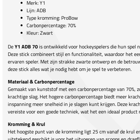
Merk: Y1
Lijn: ADB
Type kromming: ProBow
Carbonpercentage: 70%
Kleur: Zwart
De
Y1 ADB 70
is ontwikkeld voor hockeyspelers die hun spel na
Deze stick combineert stijl en functionaliteit, waardoor het e
ervaren speler. Met zijn strakke zwarte ontwerp en de betrouw
deze stick alles wat je nodig hebt om je spel te verbeteren.
Materiaal & Carbonpercentage
Gemaakt van kunststof met een carbonpercentage van 70%, zor
krachtige slag. Het hogere carbonpercentage biedt meer krach
inspanning meer snelheid in je slagen kunt krijgen. Deze kra
vereiste voor een goede techniek, wat het een ideaal product 
Kromming & Krul
Het hoogste punt van de kromming ligt 25 cm vanaf de krul e
uitstekend geschikt is voor het uitvoeren van scoops en dragfl