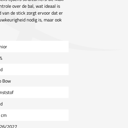
trole over de bal, wat ideaal is
 van de stick zorgt ervoor dat er
uwkeurigheid nodig is, maar ook
nior
%
ld
o Bow
nststof
ld
 cm
26/2027