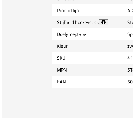
Productlijn
A
Stijfheid hockeystick
St
i
Doelgroeptype
Sp
Kleur
zw
SKU
41
MPN
ST
EAN
50