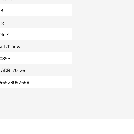
DB
ug
elers
art/blauw
0853
-ADB-70-26
56523057668