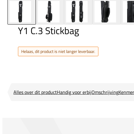
Y1 C.3 Stickbag
Helaas, dit product is niet langer leverbaar.
Alles over dit product
Handig voor erbij
Omschrijving
Kenmer