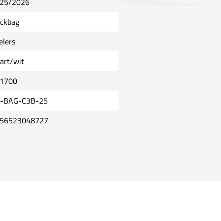
25/2026
ickbag
elers
art/wit
1700
-BAG-C3B-25
56523048727