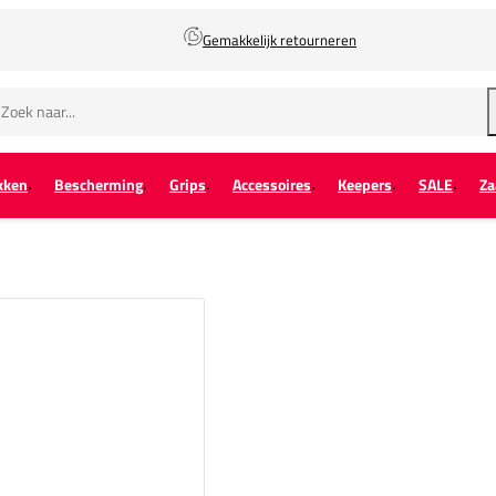
Gemakkelijk retourneren
kken
Bescherming
Grips
Accessoires
Keepers
SALE
Za