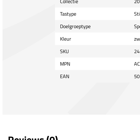
Collectie
20
Tastype
St
Doelgroeptype
Sp
Kleur
zw
SKU
24
MPN
AC
EAN
50
Reviews (0)