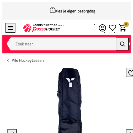
Kies je eigen bezorgdag
0
Verlanglijstj
Winkel
Zoek naar...
Zoeke
Alle Hockeytassen
T