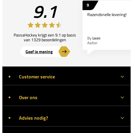
9.1
9
Razendsnelle levering!
PassaHockey krijgt een 9.1 op basis
By
Leon
van 1329 beoordelingen
Aalter
Geef je mening
Customer service
Over ons
Advies nodig?