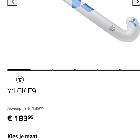
Y1 GK F9
€ 189
Adviesprijs:
95
€ 183
95
Kies je maat