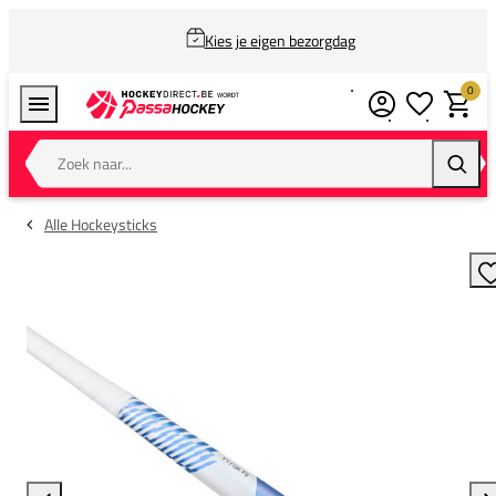
Kies je eigen bezorgdag
0
Verlanglijstj
Winkel
Zoek naar...
Zoeke
Alle Hockeysticks
T