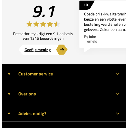
9.1
10
Goede prijs-kwaliteitverho
keuze en een vlotte leveri
bestelling werd snel en co
geleverd. Zeker een aanra
PassaHockey krijgt een 9.1 op basis
By
Joke
van 1345 beoordelingen
Tremelo
Geef je mening
Customer service
Over ons
Advies nodig?