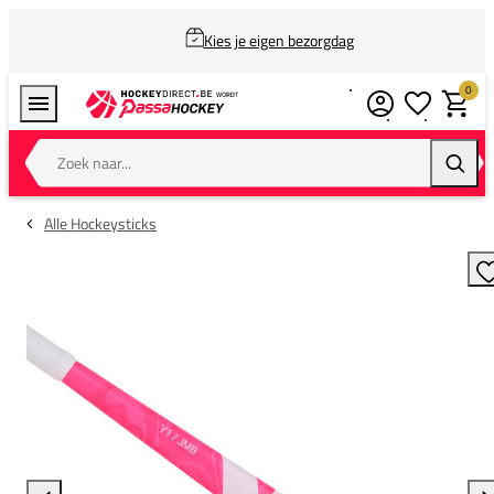
Kies je eigen bezorgdag
0
Verlanglijstj
Winkel
Zoek naar...
Zoeke
Alle Hockeysticks
T