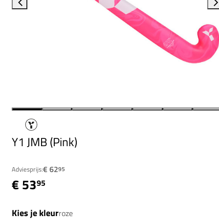
Y1 JMB (Pink)
€ 62
Adviesprijs:
95
€ 53
95
Kies je kleur
roze