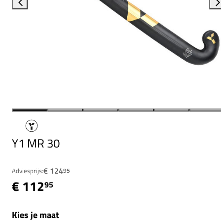
Y1 MR 30
€ 124
Adviesprijs:
95
€ 112
95
Kies je maat