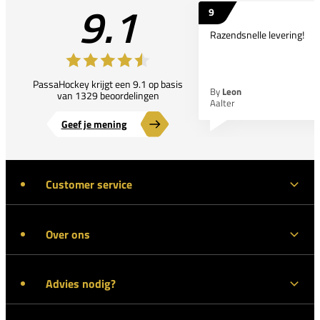
9.1
9
Razendsnelle levering!
PassaHockey krijgt een 9.1 op basis
By
Leon
van 1329 beoordelingen
Aalter
Geef je mening
Customer service
Over ons
Advies nodig?