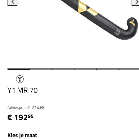
Y1 MR 70
€ 214
Adviesprijs:
95
€ 192
95
Kies je maat