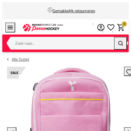
Gemakkelijk retourneren
0
Verlanglijstj
Winkel
Zoek naar...
Zoeke
Alle Outlet
SALE
T