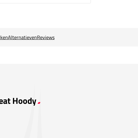
ken
Alternatieven
Reviews
weat Hoody