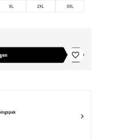
XL
2XL
3XL
agen
Toevoegen aan verlanglijstje
ningspak