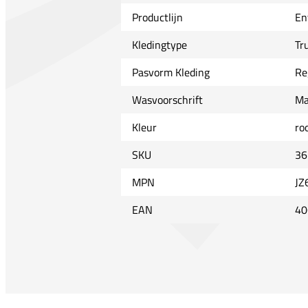
Productlijn
En
Kledingtype
Tr
Pasvorm Kleding
Re
Wasvoorschrift
Ma
Kleur
ro
SKU
36
MPN
JZ
EAN
40