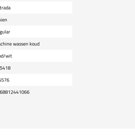
trada
uien
gular
chine wassen koud
od/wit
5418
6576
68812441066