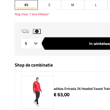
XS
S
M
L
Nog maar 1 beschikbaar!
i
In winkelw
Aantal
Shop de combinatie
adidas Entrada 26 Hooded Sweat Trai
€ 63,00