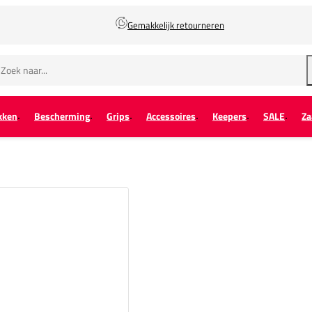
Gemakkelijk retourneren
kken
Bescherming
Grips
Accessoires
Keepers
SALE
Za