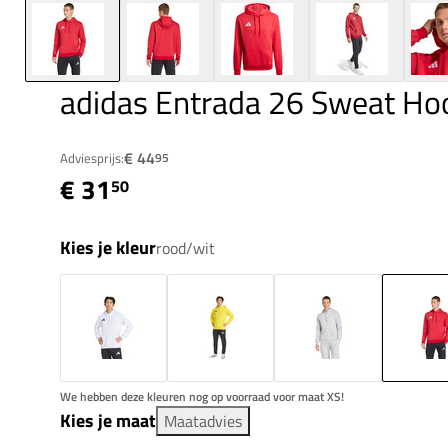
adidas Entrada 26 Sweat Ho
€ 44
Adviesprijs:
95
€ 31
50
Kies je kleur
rood/wit
We hebben deze kleuren nog op voorraad voor maat XS!
Kies je maat
Maatadvies