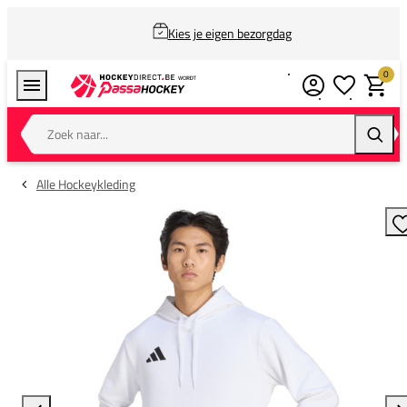
Kies je eigen bezorgdag
0
Verlanglijstj
Winkel
Zoek naar...
Zoeke
Alle Hockeykleding
T