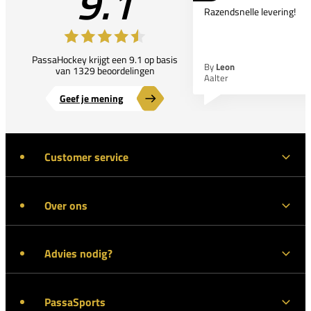
9.1
Razendsnelle levering!
PassaHockey krijgt een 9.1 op basis
By
Leon
van 1329 beoordelingen
Aalter
Geef je mening
Customer service
Over ons
Advies nodig?
PassaSports