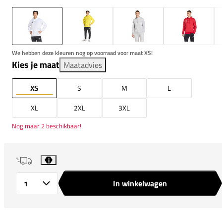
We hebben deze kleuren nog op voorraad voor maat XS!
Kies je maat
Maatadvies
XS
S
M
L
XL
2XL
3XL
Nog maar 2 beschikbaar!
i
In winkelwagen
Aantal