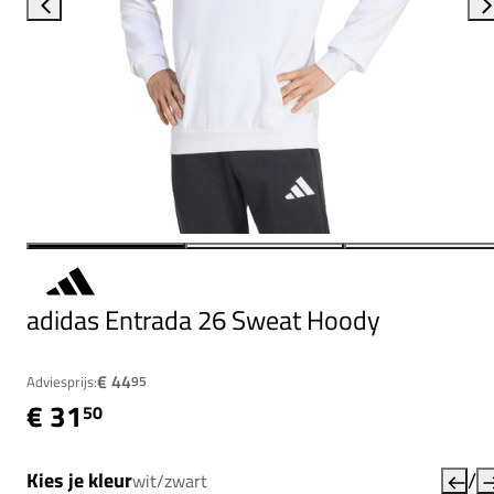
adidas Entrada 26 Sweat Hoody
€ 44
Adviesprijs:
95
€ 31
50
/
Kies je kleur
wit/zwart