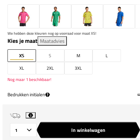
We hebben deze kleuren nog op voorraad voor maat XS!
Kies je maat
Maatadvies
XS
S
M
L
XL
2XL
3XL
Nog maar 1 beschikbaar!
Bedrukken initialen
?
i
In winkelwagen
Aantal