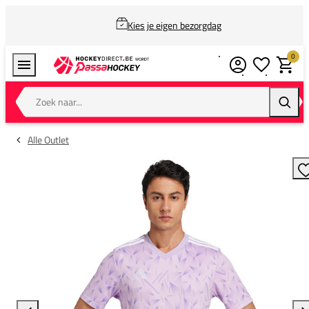
Kies je eigen bezorgdag
0
Verlanglijstj
Winkel
Zoek naar...
Zoeke
Alle Outlet
T