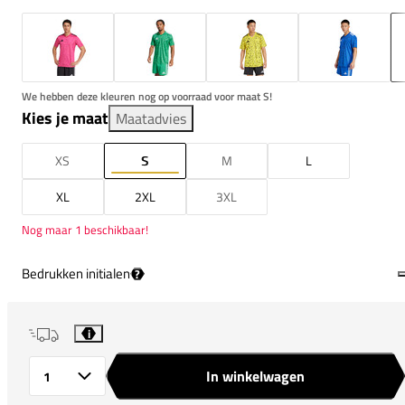
We hebben deze kleuren nog op voorraad voor maat S!
Kies je maat
Maatadvies
XS
S
M
L
XL
2XL
3XL
Nog maar 1 beschikbaar!
Bedrukken initialen
?
i
In winkelwagen
Aantal