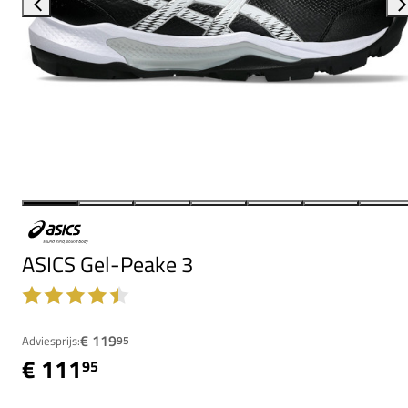
ASICS Gel-Peake 3
€ 119
Adviesprijs:
95
€ 111
95