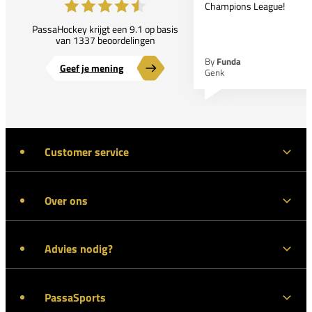
Champions League!
PassaHockey krijgt een 9.1 op basis
van 1337 beoordelingen
By
Funda
Geef je mening
Genk
Customer service
Over ons
Advies nodig?
PassaSports