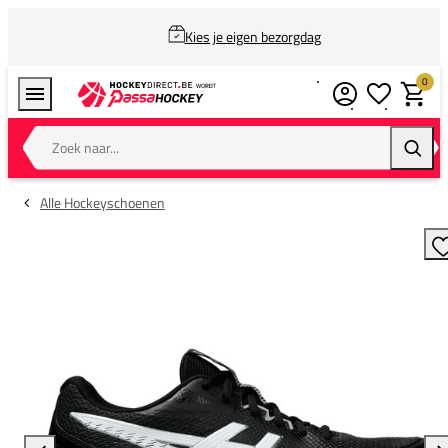
Kies je eigen bezorgdag
0
Verlanglijstj
Winkel
Zoek naar...
Zoeke
Alle Hockeyschoenen
T