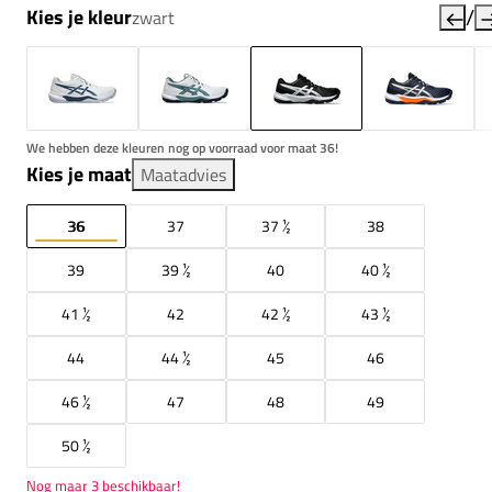
/
Kies je kleur
zwart
We hebben deze kleuren nog op voorraad voor maat 36!
Kies je maat
Maatadvies
36
37
37 ½
38
39
39 ½
40
40 ½
41 ½
42
42 ½
43 ½
44
44 ½
45
46
46 ½
47
48
49
50 ½
Nog maar 3 beschikbaar!