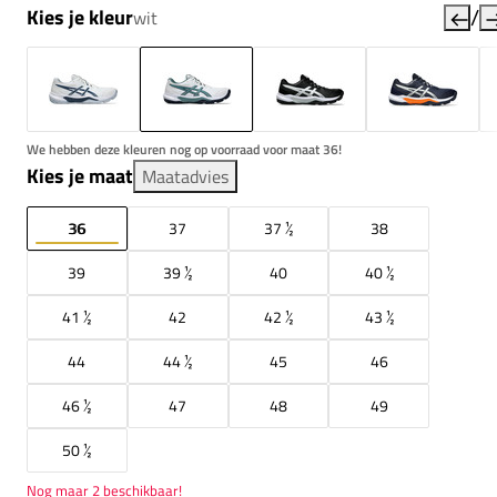
/
Kies je kleur
wit
We hebben deze kleuren nog op voorraad voor maat 36!
Kies je maat
Maatadvies
36
37
37 ½
38
39
39 ½
40
40 ½
41 ½
42
42 ½
43 ½
44
44 ½
45
46
46 ½
47
48
49
50 ½
Nog maar 2 beschikbaar!