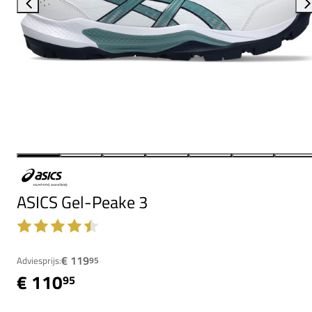
ASICS Gel-Peake 3
€ 119
Adviesprijs:
95
€ 110
95