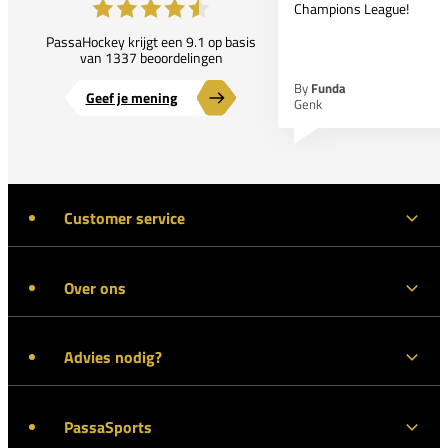
Champions League!
PassaHockey krijgt een 9.1 op basis
van 1337 beoordelingen
By
Funda
Geef je mening
Genk
Customer service
Over ons
Advies nodig?
PassaSports