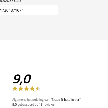
6.62033.040
17264871674
9,0
Algemene beoordeling van
”Brabo Tribute Junior“
9,0
gebasseerd op
13
reviews