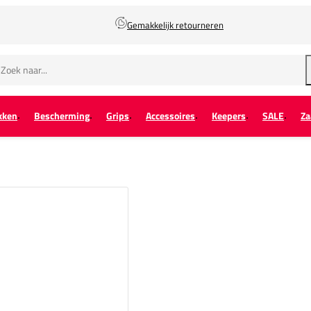
Gemakkelijk retourneren
kken
Bescherming
Grips
Accessoires
Keepers
SALE
Za