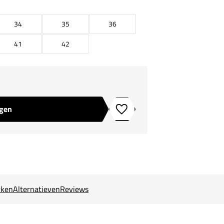
34
35
36
41
42
agen
Toevoegen aan verlanglijstje
ken
Alternatieven
Reviews