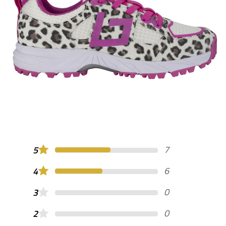
7
5
6
4
0
3
0
2