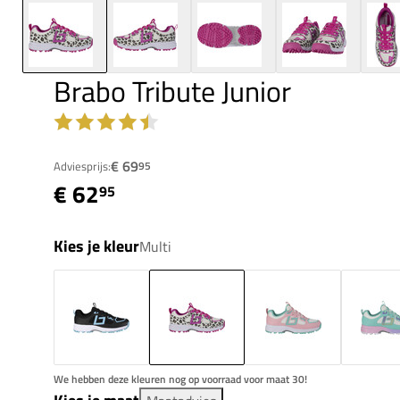
Brabo Tribute Junior
€ 69
Adviesprijs:
95
€ 62
95
Kies je kleur
Multi
We hebben deze kleuren nog op voorraad voor maat 30!