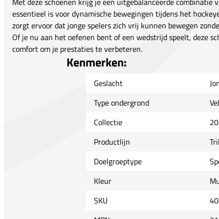
Met deze schoenen krijg je een uitgebalanceerde combinatie van 
essentieel is voor dynamische bewegingen tijdens het hocke
zorgt ervoor dat jonge spelers zich vrij kunnen bewegen zonde
Of je nu aan het oefenen bent of een wedstrijd speelt, deze s
comfort om je prestaties te verbeteren.
Kenmerken:
Geslacht
Jo
Type ondergrond
Ve
Collectie
20
Productlijn
Tr
Doelgroeptype
Sp
Kleur
Mu
SKU
40