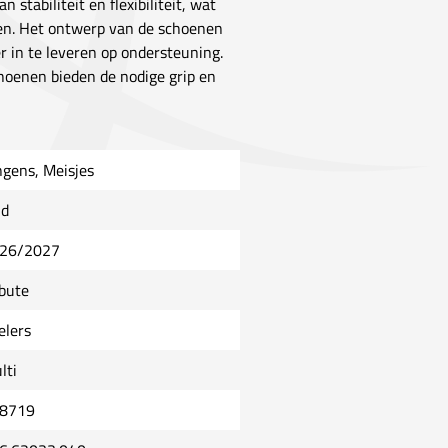
stabiliteit en flexibiliteit, wat
yen. Het ontwerp van de schoenen
r in te leveren op ondersteuning.
choenen bieden de nodige grip en
ngens, Meisjes
ld
26/2027
ibute
elers
lti
8719