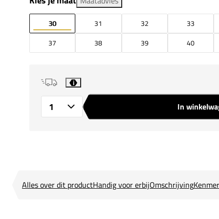
Kies je maat
Maatadvies
30
31
32
33
37
38
39
40
i
In winkelw
Aantal
Alles over dit product
Handig voor erbij
Omschrijving
Kenmer