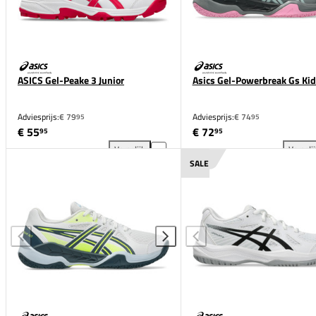
ASICS Gel-Peake 3 Junior
Asics Gel-Powerbreak Gs Kid
Adviesprijs:
€ 79
Adviesprijs:
€ 74
95
95
€ 55
€ 72
95
95
Vergelijk
Vergeli
ASICS Gel-Peake 3 Junior toevoegen aan vergelijki
Asi
SALE