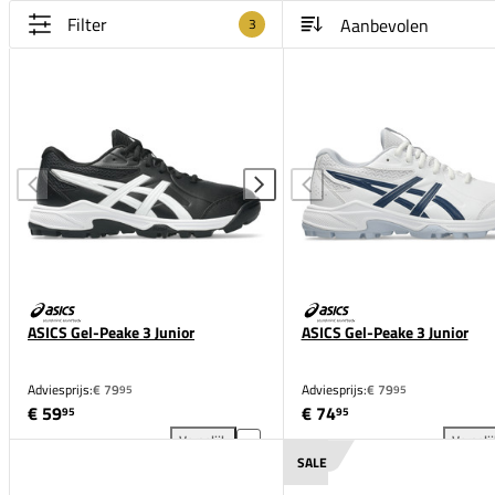
Filter
3
ASICS Gel-Peake 3 Junior
ASICS Gel-Peake 3 Junior
Adviesprijs:
€ 79
Adviesprijs:
€ 79
95
95
€ 59
€ 74
95
95
Vergelijk
Vergeli
ASICS Gel-Peake 3 Junior toevoegen aan vergelijki
ASI
SALE