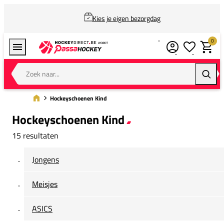
Kies je eigen bezorgdag
0
Verlanglijstj
Winkel
Zoek naar...
Zoeke
Hockeyschoenen Kind
Hockeyschoenen Kind
15 resultaten
Jongens
Meisjes
ASICS