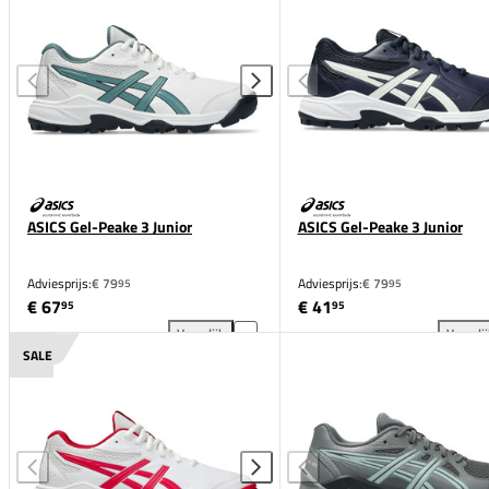
ASICS Gel-Peake 3 Junior
ASICS Gel-Peake 3 Junior
Adviesprijs:
€ 79
Adviesprijs:
€ 79
95
95
€ 67
€ 41
95
95
Vergelijk
Vergeli
ASICS Gel-Peake 3 Junior toevoegen aan vergelijki
ASI
SALE