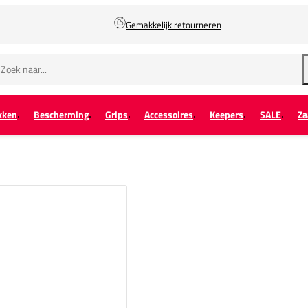
Gemakkelijk retourneren
kken
Bescherming
Grips
Accessoires
Keepers
SALE
Za