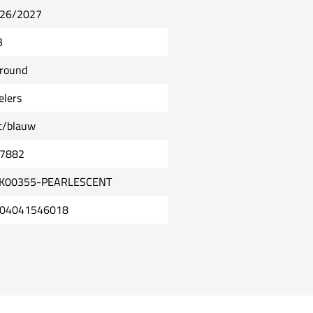
26/2027
B
lround
elers
t/blauw
7882
K00355-PEARLESCENT
04041546018