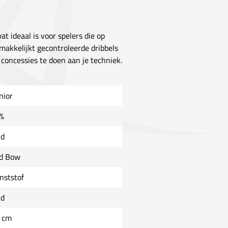
t ideaal is voor spelers die op
akkelijkt gecontroleerde dribbels
 concessies te doen aan je techniek.
nior
%
ld
d Bow
nststof
ld
 cm