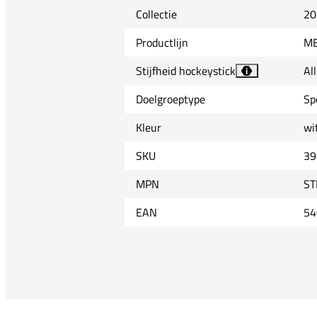
Collectie
20
Productlijn
M
Stijfheid hockeystick
Al
i
Doelgroeptype
Sp
Kleur
wi
SKU
39
MPN
ST
EAN
54