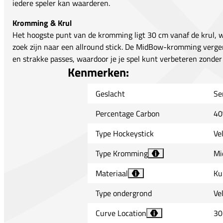
iedere speler kan waarderen.
Kromming & Krul
Het hoogste punt van de kromming ligt 30 cm vanaf de krul, wa
zoek zijn naar een allround stick. De MidBow-kromming vergem
en strakke passes, waardoor je je spel kunt verbeteren zonder
Kenmerken:
Geslacht
Se
Percentage Carbon
40
Type Hockeystick
Ve
Type Kromming
Mi
i
Materiaal
Ku
i
Type ondergrond
Ve
Curve Location
30
i