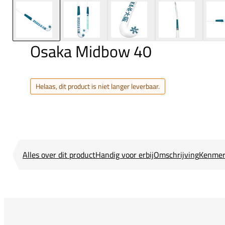
Osaka Midbow 40
Helaas, dit product is niet langer leverbaar.
Alles over dit product
Handig voor erbij
Omschrijving
Kenmer