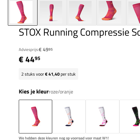
STOX Running Compressie 
€ 49
Adviesprijs:
95
€ 44
95
2
stuks voor
€ 41,40
per stuk
Kies je kleur
roze/oranje
We hebben deze kleuren nog op voorraad voor maat W1!