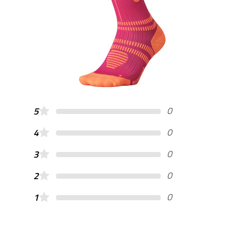
0
5
0
4
0
3
0
2
0
1