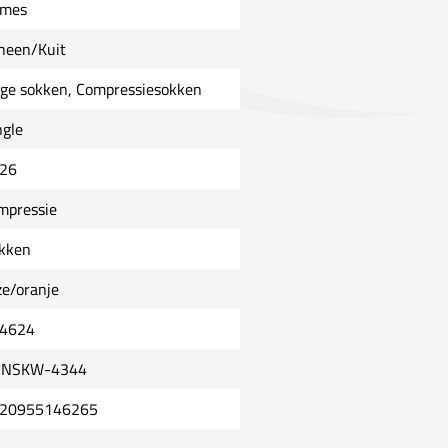
mes
heen/Kuit
ge sokken, Compressiesokken
ngle
26
mpressie
kken
ze/oranje
4624
NSKW-4344
20955146265