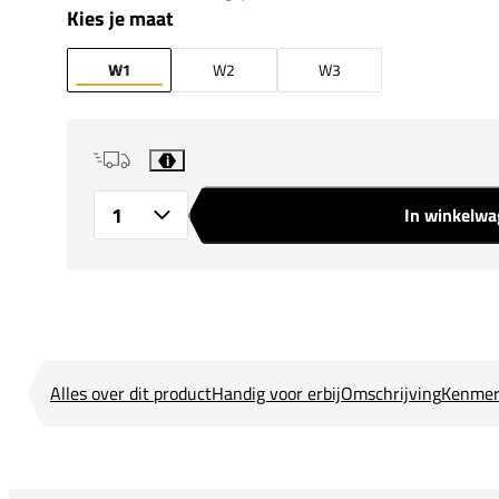
Kies je maat
W1
W2
W3
i
In winkelw
Aantal
Alles over dit product
Handig voor erbij
Omschrijving
Kenmer