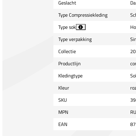
Geslacht
Da
Type Compressiekleding
Sc
Type sok
Ho
i
Type verpakking
Si
Collectie
20
Productlijn
co
Kledingtype
So
Kleur
ro
SKU
39
MPN
RU
EAN
87