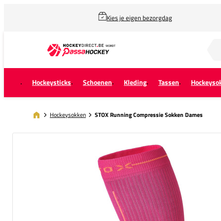
Kies je eigen bezorgdag
Zoek naar...
Hockeysticks
Schoenen
Kleding
Tassen
Hockeyso
Hockeysokken
STOX Running Compressie Sokken Dames