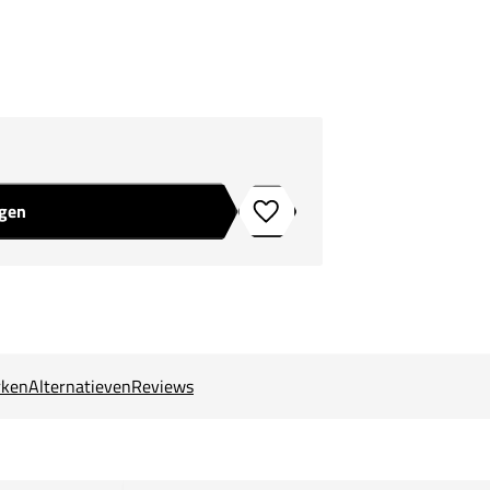
agen
Toevoegen aan verlanglijstje
ken
Alternatieven
Reviews