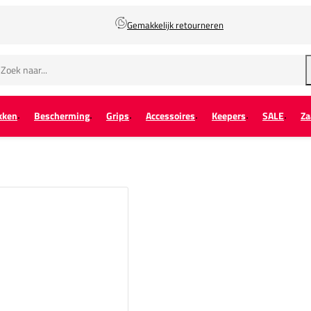
Gemakkelijk retourneren
kken
Bescherming
Grips
Accessoires
Keepers
SALE
Za