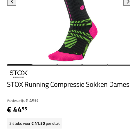
STOX Running Compressie Sokken Dames
€ 49
Adviesprijs:
95
€ 44
95
2
stuks voor
€ 41,50
per stuk