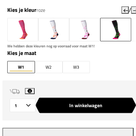
/
Kies je kleur
roze
We hebben deze kleuren nog op voorraad voor maat W1!
Kies je maat
W1
W2
W3
i
In winkelwagen
Aantal