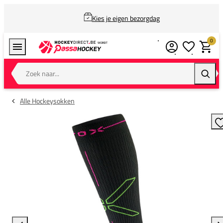
Kies je eigen bezorgdag
0
Verlanglijstj
Winkel
Zoek naar...
Zoeke
Alle Hockeysokken
T