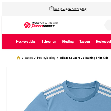
Kies je eigen bezorgdag
Zoek naar...
Hockeysticks
Schoenen
Kleding
Tassen
Hockeyso
Outlet
Hockeykleding
adidas Squadra 25 Training Shirt Kids