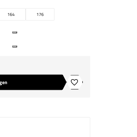
164
176
agen
Toevoegen aan verlanglijstje