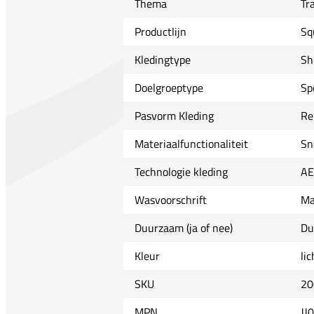
Thema
Tr
Productlijn
Sq
Kledingtype
Sh
Doelgroeptype
Sp
Pasvorm Kleding
Re
Materiaalfunctionaliteit
Sn
Technologie kleding
A
Wasvoorschrift
Ma
Duurzaam (ja of nee)
Du
Kleur
li
SKU
20
MPN
JJ