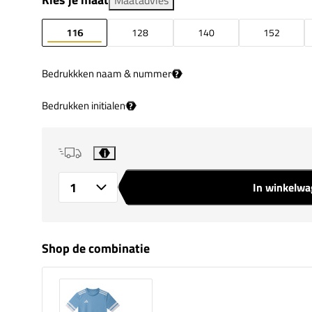
116
128
140
152
Bedrukkken naam & nummer
?
Bedrukken initialen
?
i
In winkelw
Aantal
Shop de combinatie