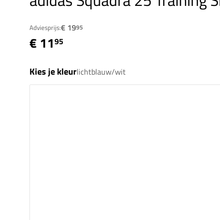
adidas Squadra 25 Training Sh
€ 19
Adviesprijs:
95
€ 11
95
Kies je kleur
lichtblauw/wit