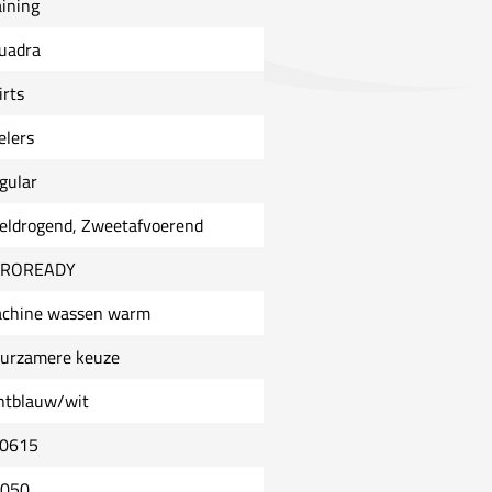
aining
uadra
irts
elers
gular
eldrogend, Zweetafvoerend
EROREADY
chine wassen warm
urzamere keuze
chtblauw/wit
0615
0050