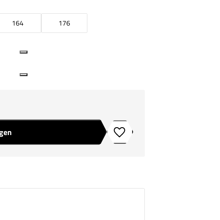
164
176
agen
Toevoegen aan verlanglijstje