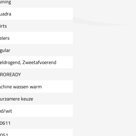
aining
uadra
irts
elers
gular
eldrogend, Zweetafvoerend
EROREADY
chine wassen warm
urzamere keuze
od/wit
0611
0051