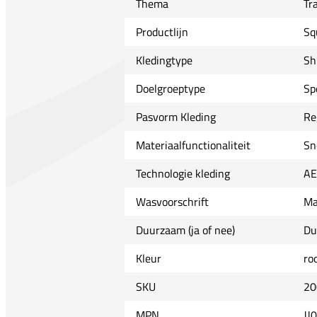
Thema
Tr
Productlijn
Sq
Kledingtype
Sh
Doelgroeptype
Sp
Pasvorm Kleding
Re
Materiaalfunctionaliteit
Sn
Technologie kleding
A
Wasvoorschrift
Ma
Duurzaam (ja of nee)
Du
Kleur
ro
SKU
20
MPN
JJ