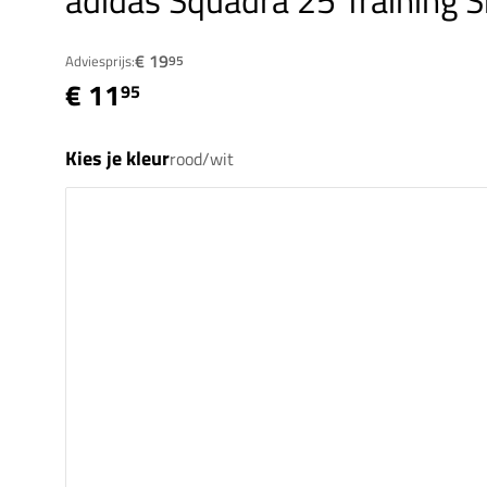
adidas Squadra 25 Training Sh
€ 19
Adviesprijs:
95
€ 11
95
Kies je kleur
rood/wit