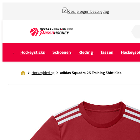
Kies je eigen bezorgdag
Zoek naar...
Hockeysticks
Schoenen
Kleding
Tassen
Hockeyso
Hockeykleding
adidas Squadra 25 Training Shirt Kids