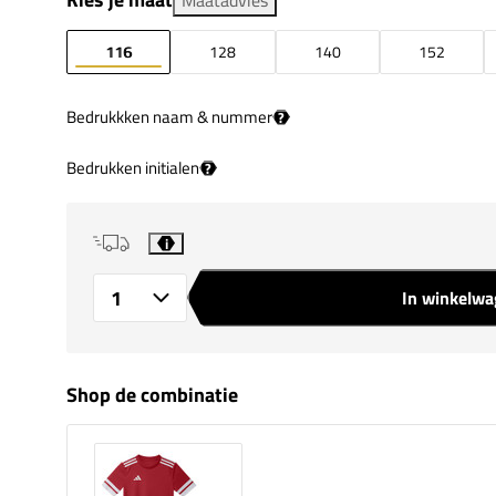
116
128
140
152
Bedrukkken naam & nummer
?
Bedrukken initialen
?
i
In winkelw
Aantal
Shop de combinatie