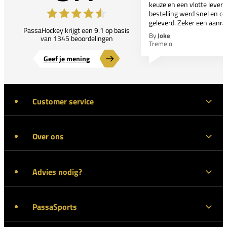
keuze en een vlotte leveri
bestelling werd snel en co
geleverd. Zeker een aanra
PassaHockey krijgt een 9.1 op basis
By
Joke
van 1345 beoordelingen
Tremelo
Geef je mening
Customer service
Over ons
Advies nodig?
PassaSports