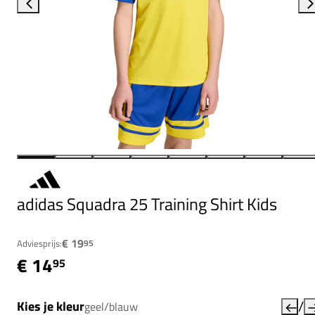
adidas Squadra 25 Training Shirt Kids
€ 19
Adviesprijs:
95
€ 14
95
/
Kies je kleur
geel/blauw