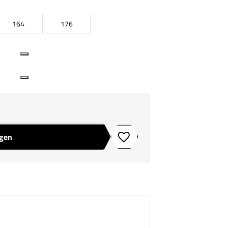
164
176
agen
Toevoegen aan verlanglijstje