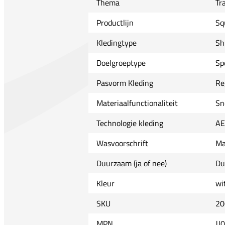
Thema
Tr
Productlijn
Sq
Kledingtype
Sh
Doelgroeptype
Sp
Pasvorm Kleding
Re
Materiaalfunctionaliteit
Sn
Technologie kleding
A
Wasvoorschrift
Ma
Duurzaam (ja of nee)
Du
Kleur
wi
SKU
20
MPN
JJ