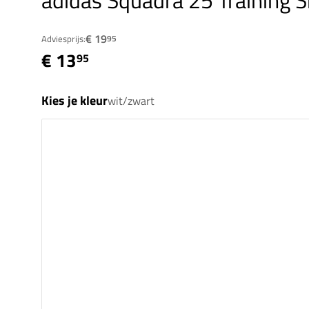
adidas Squadra 25 Training Sh
€ 19
Adviesprijs:
95
€ 13
95
Kies je kleur
wit/zwart