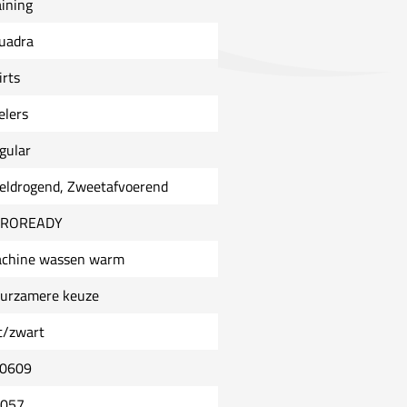
aining
uadra
irts
elers
gular
eldrogend, Zweetafvoerend
EROREADY
chine wassen warm
urzamere keuze
t/zwart
0609
0057