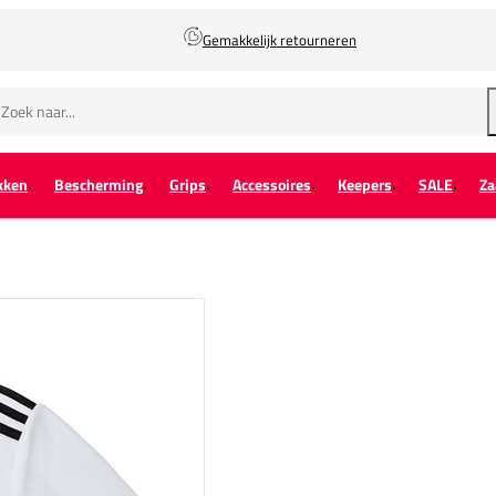
Gemakkelijk retourneren
kken
Bescherming
Grips
Accessoires
Keepers
SALE
Za