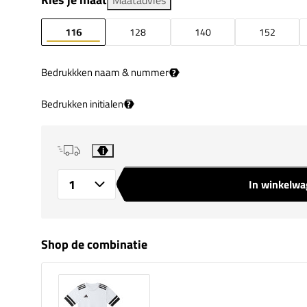
116
128
140
152
Bedrukkken naam & nummer
?
Bedrukken initialen
?
i
In winkelw
Aantal
Shop de combinatie